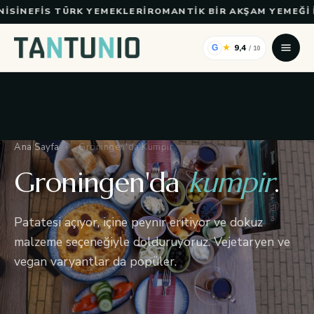
İçeriğe atla
SI
NEFIS TÜRK YEMEKLERI
ROMANTIK BIR AKŞAM YEMEĞI IÇ
★
9,4
G
/ 10
Ana Sayfa
›
Groningen'da Kumpir
Groningen'da
kumpir
.
Patatesi açıyor, içine peynir eritiyor ve dokuz
malzeme seçeneğiyle dolduruyoruz. Vejetaryen ve
vegan varyantlar da popüler.