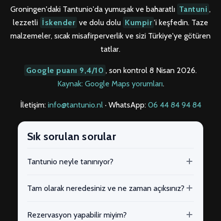
Groningen'daki Tantunio'da yumuşak ve baharatlı
Tantuni
,
lezzetli
İskender
ve dolu dolu
Kumpir
'i keşfedin. Taze
malzemeler, sıcak misafirperverlik ve sizi Türkiye'ye götüren
tatlar.
Google puanı 9,4/10
, son kontrol 8 Nisan 2026.
Kaynak: Google Maps yorumları
.
İletişim:
info@tantunio.nl
· WhatsApp:
06 44 84 94 84
Sık sorulan sorular
Tantunio neyle tanınıyor?
Tam olarak neredesiniz ve ne zaman açıksınız?
Rezervasyon yapabilir miyim?