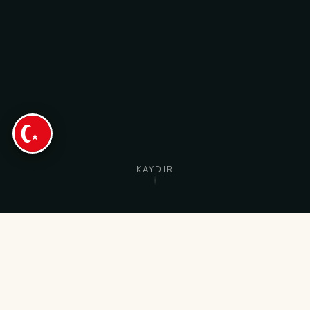
Nederlands
English
Türkçe
KAYDIR
REZERVASYON
MENÜ
ARA
YOL TARIFI
ÖZEL LEZZETLERIMIZ
Tekrar tekrar sipariş
edeceğiniz
yemekler
.