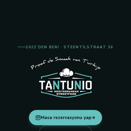
Groningen'ın 
2022'DEN BERI · STEENTILSTRAAT 36
Taze hazırlanmış, cömertçe servis
Masa rezervasyonu yap
→